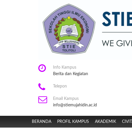
Info Kampus
Berita dan Kegiatan
Telepon
Email Kampus
info@stiemujahidin.ac.id
BERANDA
PROFIL KAMPUS
AKADEMIK
CIVI